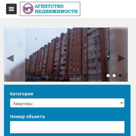
◄
►
Категория
Номер объекта