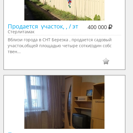
Продается  участок, , / эт
400 000
Стерлитамак
Вблизи города в СНТ Березка , продается садовый
участок,общей площадью четыре сотки(один собс
твен...